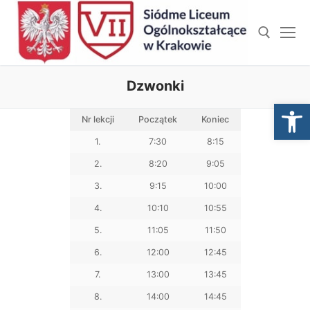
Przejdź
do
treści
Dzwonki
Szukaj:
Open
Nr lekcji
Początek
Koniec
1.
7:30
8:15
2.
8:20
9:05
3.
9:15
10:00
4.
10:10
10:55
5.
11:05
11:50
6.
12:00
12:45
7.
13:00
13:45
8.
14:00
14:45