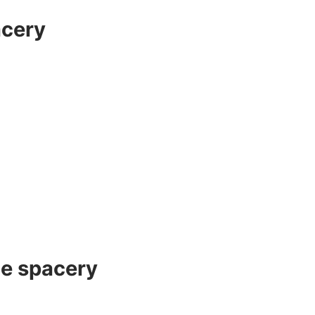
acery
ne spacery