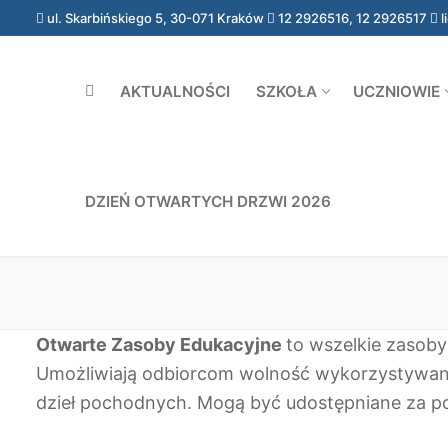
Przejdź
ul. Skarbińskiego 5, 30-071 Kraków
12 2926516, 12 2926517
l
do
treści
AKTUALNOŚCI
SZKOŁA
UCZNIOWIE
DZIEŃ OTWARTYCH DRZWI 2026
Otwarte Zasoby Edukacyjne
to wszelkie zasoby
Umożliwiają odbiorcom wolność wykorzystywania
dzieł pochodnych. Mogą być udostępniane za p